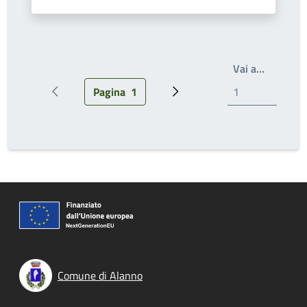
Scrivi il
Vai a…
Pagina
1
Pagina precedente
Pagina attuale
Pagina successiva
Comune di Alanno