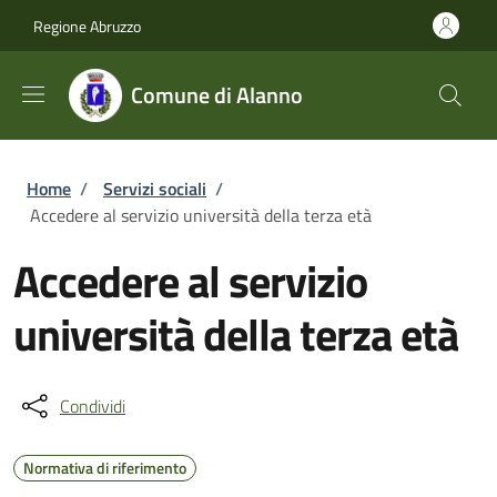
Salta al contenuto principale
Skip to footer content
Regione Abruzzo
Comune di Alanno
Briciole di pane
Home
/
Servizi sociali
/
Accedere al servizio università della terza età
Accedere al servizio
università della terza età
Condividi
Normativa di riferimento