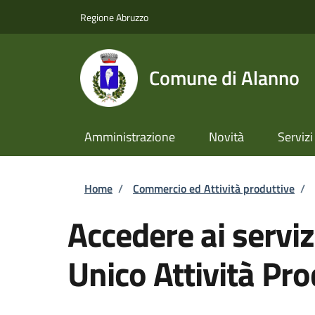
Salta al contenuto principale
Skip to footer content
Regione Abruzzo
Comune di Alanno
Amministrazione
Novità
Servizi
Briciole di pane
Home
/
Commercio ed Attività produttive
/
Accedere ai serviz
Unico Attività Pro