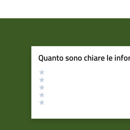
Quanto sono chiare le info
Valutazione
Valuta 5 stelle su 5
Valuta 4 stelle su 5
Valuta 3 stelle su 5
Valuta 2 stelle su 5
Valuta 1 stelle su 5