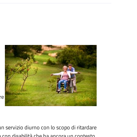
re
n servizio diurno con lo scopo di ritardare
ona con disabilità che ha ancora un contesto