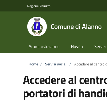
Salta al contenuto principale
Skip to footer content
Regione Abruzzo
Comune di Alanno
Amministrazione
Novità
Servizi
Briciole di pane
Home
/
Servizi sociali
/
Accedere al centro d
Accedere al centr
portatori di hand