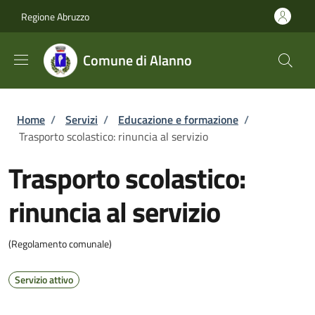
Salta al contenuto principale
Skip to footer content
Regione Abruzzo
Comune di Alanno
Briciole di pane
Home
/
Servizi
/
Educazione e formazione
/
Trasporto scolastico: rinuncia al servizio
Trasporto scolastico:
rinuncia al servizio
(Regolamento comunale)
Servizio attivo