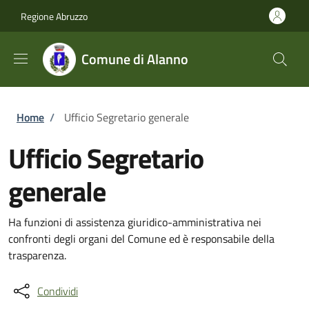
Salta al contenuto principale
Skip to footer content
Regione Abruzzo
Comune di Alanno
Briciole di pane
Home
/
Ufficio Segretario generale
Ufficio Segretario
generale
Ha funzioni di assistenza giuridico-amministrativa nei
confronti degli organi del Comune ed è responsabile della
trasparenza.
Condividi