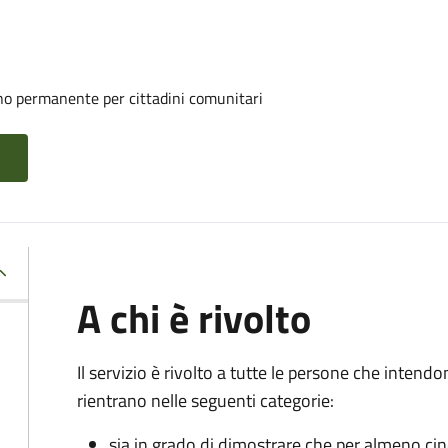
rno permanente per cittadini comunitari
A chi è rivolto
Il servizio è rivolto a tutte le persone che intend
rientrano nelle seguenti categorie:
sia in grado di dimostrare che per almeno ci