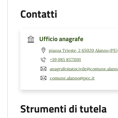
Contatti
Ufficio anagrafe
piazza Trieste, 2 65020 Alanno (PE)
+39 085 8573101
anagrafestatocivile@comune.alanno
comune.alanno@pec.it
Strumenti di tutela