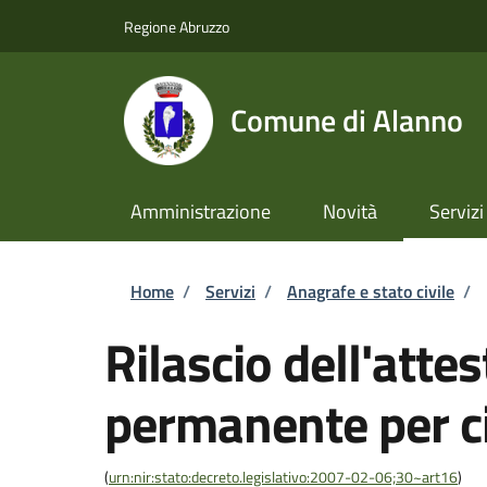
Salta al contenuto principale
Skip to footer content
Regione Abruzzo
Comune di Alanno
Amministrazione
Novità
Servizi
Briciole di pane
Home
/
Servizi
/
Anagrafe e stato civile
/
Rilascio dell'atte
permanente per ci
(
urn:nir:stato:decreto.legislativo:2007-02-06;30~art16
)