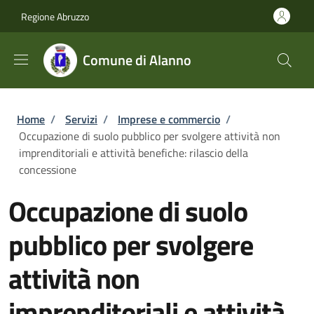
Salta al contenuto principale
Skip to footer content
Regione Abruzzo
Comune di Alanno
Briciole di pane
Home
/
Servizi
/
Imprese e commercio
/
Occupazione di suolo pubblico per svolgere attività non
imprenditoriali e attività benefiche: rilascio della
concessione
Occupazione di suolo
pubblico per svolgere
attività non
imprenditoriali e attività