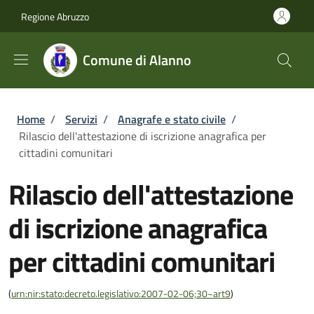
Salta al contenuto principale
Skip to footer content
Regione Abruzzo
Comune di Alanno
Briciole di pane
Home
/
Servizi
/
Anagrafe e stato civile
/
Rilascio dell'attestazione di iscrizione anagrafica per
cittadini comunitari
Rilascio dell'attestazione
di iscrizione anagrafica
per cittadini comunitari
(
urn:nir:stato:decreto.legislativo:2007-02-06;30~art9
)