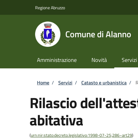
Salta al contenuto principale
Skip to footer content
Regione Abruzzo
Comune di Alanno
Amministrazione
Novità
Servizi
Briciole di pane
Home
/
Servizi
/
Catasto e urbanistica
/
R
Rilascio dell'atte
abitativa
(
urn:nir:stato:decreto.legislativo:1998-07-25;286~art29
)