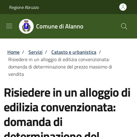
Salta al contenuto principale
Skip to footer content
Regione Abruzzo
Comune di Alanno
Briciole di pane
Home
/
Servizi
/
Catasto e urbanistica
/
Risiedere in un alloggio di edilizia convenzionata:
domanda di determinazione del prezzo massimo di
vendita
Risiedere in un alloggio di
edilizia convenzionata:
domanda di
determinazione del