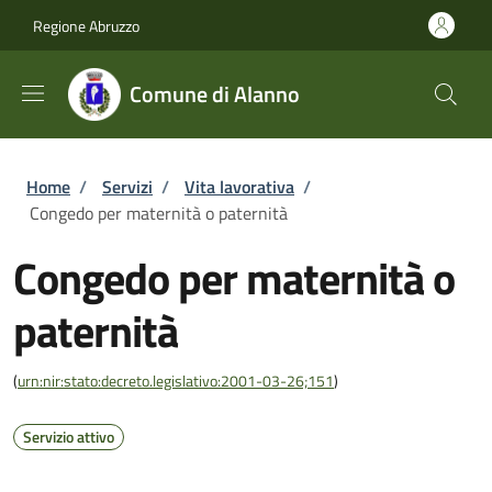
Salta al contenuto principale
Skip to footer content
Regione Abruzzo
Comune di Alanno
Briciole di pane
Home
/
Servizi
/
Vita lavorativa
/
Congedo per maternità o paternità
Congedo per maternità o
paternità
(
urn:nir:stato:decreto.legislativo:2001-03-26;151
)
Servizio attivo