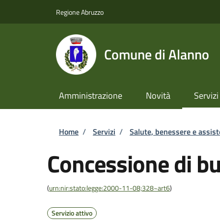
Salta al contenuto principale
Skip to footer content
Regione Abruzzo
Comune di Alanno
Amministrazione
Novità
Servizi
Briciole di pane
Home
/
Servizi
/
Salute, benessere e assis
Concessione di b
(
urn:nir:stato:legge:2000-11-08;328~art6
)
Servizio attivo