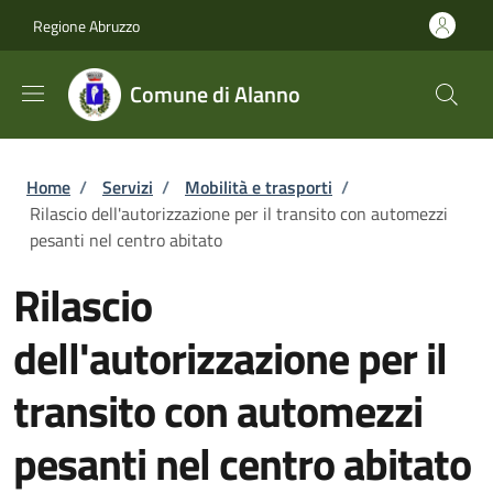
Salta al contenuto principale
Skip to footer content
Regione Abruzzo
Comune di Alanno
Briciole di pane
Home
/
Servizi
/
Mobilità e trasporti
/
Rilascio dell'autorizzazione per il transito con automezzi
pesanti nel centro abitato
Rilascio
dell'autorizzazione per il
transito con automezzi
pesanti nel centro abitato