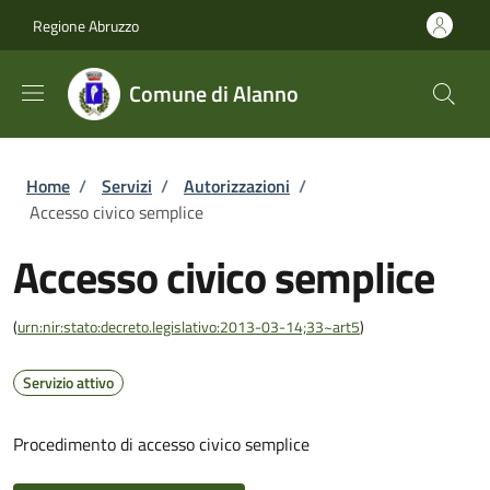
Salta al contenuto principale
Skip to footer content
Regione Abruzzo
Comune di Alanno
Briciole di pane
Home
/
Servizi
/
Autorizzazioni
/
Accesso civico semplice
Accesso civico semplice
(
urn:nir:stato:decreto.legislativo:2013-03-14;33~art5
)
Servizio attivo
Procedimento di accesso civico semplice