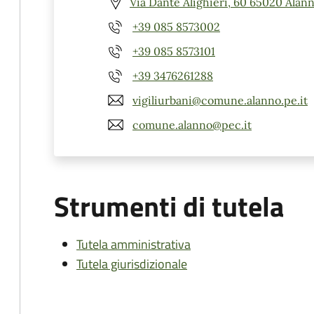
Via Dante Alighieri, 60 65020 Alann
+39 085 8573002
+39 085 8573101
+39 3476261288
vigiliurbani@comune.alanno.pe.it
comune.alanno@pec.it
Strumenti di tutela
Tutela amministrativa
Tutela giurisdizionale