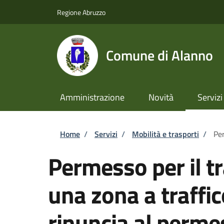
Salta al contenuto principale
Skip to footer content
Regione Abruzzo
Comune di Alanno
Amministrazione
Novità
Servizi
Briciole di pane
Home
/
Servizi
/
Mobilità e trasporti
/
Per
Permesso per il tr
una zona a traffic
rinuncia al perme