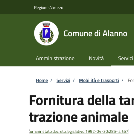
Salta al contenuto principale
Skip to footer content
Regione Abruzzo
Comune di Alanno
Amministrazione
Novità
Servizi
Briciole di pane
Home
/
Servizi
/
Mobilità e trasporti
/
For
Fornitura della ta
trazione animale
(
urn:nir:stato:decreto.legislativo:1992-04-30;285~art67
)