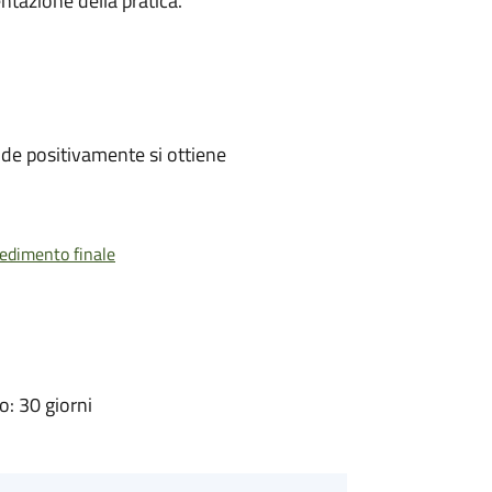
ntazione della pratica.
de positivamente si ottiene
vedimento finale
: 30 giorni