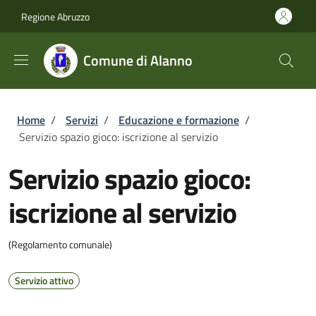
Salta al contenuto principale
Skip to footer content
Regione Abruzzo
Comune di Alanno
Briciole di pane
Home
/
Servizi
/
Educazione e formazione
/
Servizio spazio gioco: iscrizione al servizio
Servizio spazio gioco:
iscrizione al servizio
(Regolamento comunale)
Servizio attivo