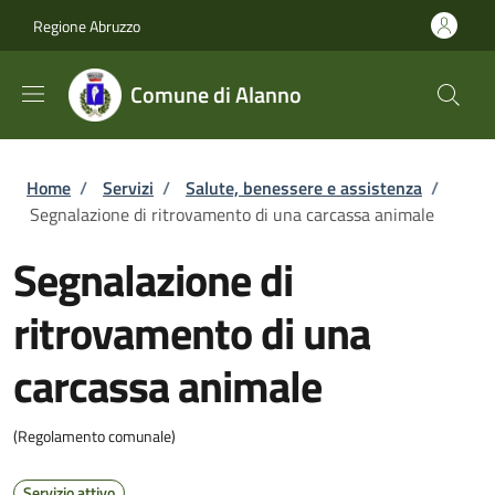
Salta al contenuto principale
Skip to footer content
Regione Abruzzo
Comune di Alanno
Briciole di pane
Home
/
Servizi
/
Salute, benessere e assistenza
/
Segnalazione di ritrovamento di una carcassa animale
Segnalazione di
ritrovamento di una
carcassa animale
(Regolamento comunale)
Servizio attivo