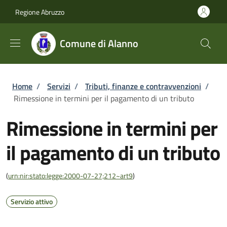
Salta al contenuto principale
Skip to footer content
Regione Abruzzo
Comune di Alanno
Briciole di pane
Home
/
Servizi
/
Tributi, finanze e contravvenzioni
/
Rimessione in termini per il pagamento di un tributo
Rimessione in termini per
il pagamento di un tributo
(
urn:nir:stato:legge:2000-07-27;212~art9
)
Servizio attivo