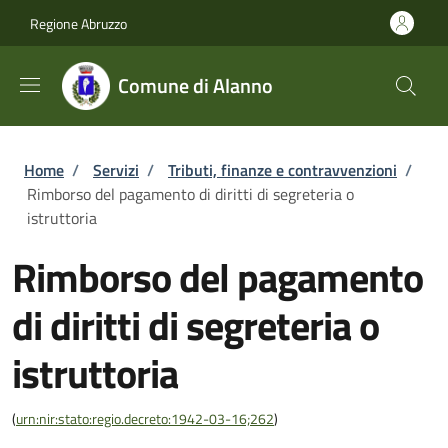
Salta al contenuto principale
Skip to footer content
Regione Abruzzo
Comune di Alanno
Briciole di pane
Home
/
Servizi
/
Tributi, finanze e contravvenzioni
/
Rimborso del pagamento di diritti di segreteria o
istruttoria
Rimborso del pagamento
di diritti di segreteria o
istruttoria
(
urn:nir:stato:regio.decreto:1942-03-16;262
)