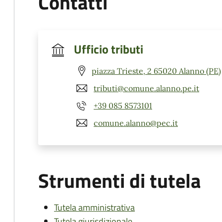
Contatti
Ufficio tributi
piazza Trieste, 2 65020 Alanno (PE)
tributi@comune.alanno.pe.it
+39 085 8573101
comune.alanno@pec.it
Strumenti di tutela
Tutela amministrativa
Tutela giurisdizionale