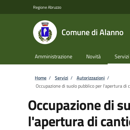
Salta al contenuto principale
Skip to footer content
Regione Abruzzo
Comune di Alanno
Amministrazione
Novità
Servizi
Briciole di pane
Home
/
Servizi
/
Autorizzazioni
/
Occupazione di suolo pubblico per l'apertura di ca
Occupazione di su
l'apertura di cant