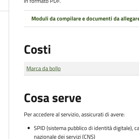
in formato PDF.
Moduli da compilare e documenti da allegar
Costi
Tipo di pagamento
Importo
Marca da bollo
Cosa serve
Per accedere al servizio, assicurati di avere:
SPID (sistema pubblico di identità digitale), ca
nazionale dei servizi (CNS)