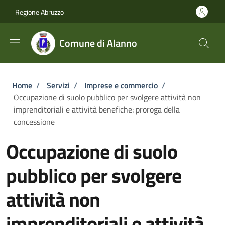
Salta al contenuto principale
Skip to footer content
Regione Abruzzo
Comune di Alanno
Briciole di pane
Home
/
Servizi
/
Imprese e commercio
/
Occupazione di suolo pubblico per svolgere attività non
imprenditoriali e attività benefiche: proroga della
concessione
Occupazione di suolo
pubblico per svolgere
attività non
imprenditoriali e attività