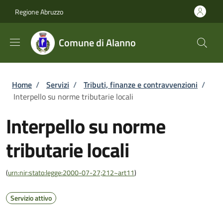
Salta al contenuto principale
Skip to footer content
Regione Abruzzo
Comune di Alanno
Briciole di pane
Home
/
Servizi
/
Tributi, finanze e contravvenzioni
/
Interpello su norme tributarie locali
Interpello su norme
tributarie locali
(
urn:nir:stato:legge:2000-07-27;212~art11
)
Servizio attivo