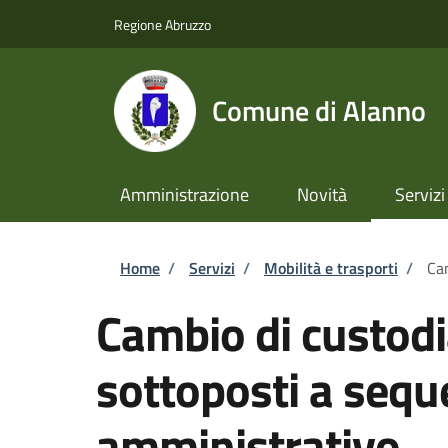
Salta al contenuto principale
Skip to footer content
Regione Abruzzo
Comune di Alanno
Amministrazione
Novità
Servizi
Briciole di pane
Home
/
Servizi
/
Mobilità e trasporti
/
Cam
Cambio di custodia
sottoposti a sequ
amministrativo