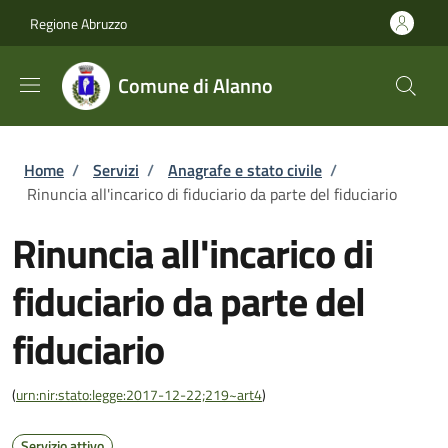
Salta al contenuto principale
Skip to footer content
Regione Abruzzo
Comune di Alanno
Briciole di pane
Home
/
Servizi
/
Anagrafe e stato civile
/
Rinuncia all'incarico di fiduciario da parte del fiduciario
Rinuncia all'incarico di
fiduciario da parte del
fiduciario
(
urn:nir:stato:legge:2017-12-22;219~art4
)
Servizio attivo