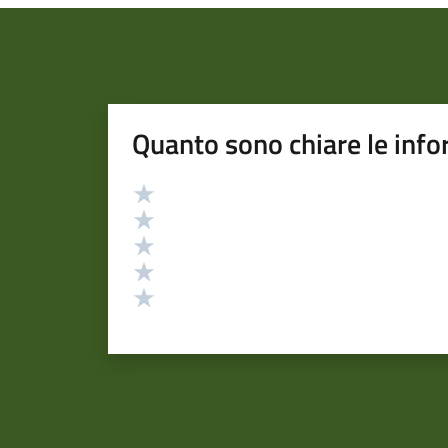
Quanto sono chiare le info
Valutazione
Valuta 5 stelle su 5
Valuta 4 stelle su 5
Valuta 3 stelle su 5
Valuta 2 stelle su 5
Valuta 1 stelle su 5