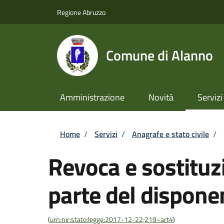
Salta al contenuto principale
Skip to footer content
Regione Abruzzo
Comune di Alanno
Amministrazione
Novità
Servizi
Briciole di pane
Home
/
Servizi
/
Anagrafe e stato civile
/
Revoca e sostituzi
parte del dispone
(
urn:nir:stato:legge:2017-12-22;219~art4
)