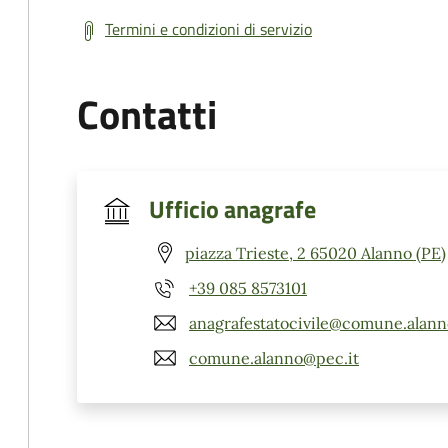
Termini e condizioni di servizio
Contatti
Ufficio anagrafe
piazza Trieste, 2 65020 Alanno (PE)
+39 085 8573101
anagrafestatocivile@comune.alanno
comune.alanno@pec.it