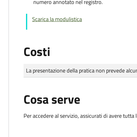
numero annotato nel registro.
Scarica la modulistica
Costi
Tipo di pagamento
Importo
La presentazione della pratica non prevede al
Cosa serve
Per accedere al servizio, assicurati di avere tutt