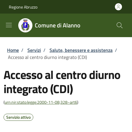
Salta al contenuto principale
Skip to footer content
Regione Abruzzo
Comune di Alanno
Briciole di pane
Home
/
Servizi
/
Salute, benessere e assistenza
/
Accesso al centro diurno integrato (CDI)
Accesso al centro diurno
integrato (CDI)
(
urn:nir:stato:legge:2000-11-08;328~art6
)
Servizio attivo