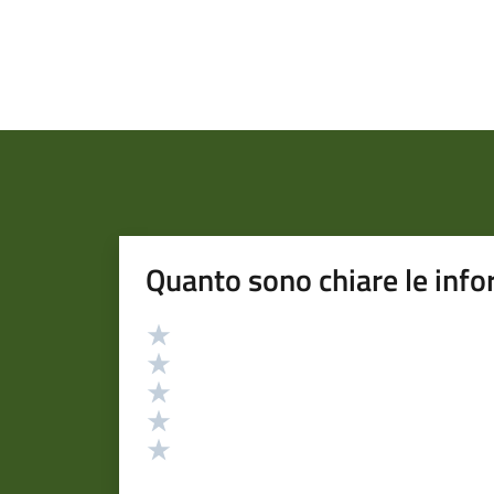
Quanto sono chiare le info
Valutazione
Valuta 5 stelle su 5
Valuta 4 stelle su 5
Valuta 3 stelle su 5
Valuta 2 stelle su 5
Valuta 1 stelle su 5