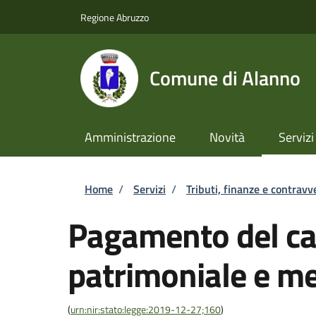
Salta al contenuto principale
Skip to footer content
Regione Abruzzo
Comune di Alanno
Amministrazione
Novità
Servizi
Briciole di pane
Home
/
Servizi
/
Tributi, finanze e contravv
Pagamento del ca
patrimoniale e me
(
urn:nir:stato:legge:2019-12-27;160
)