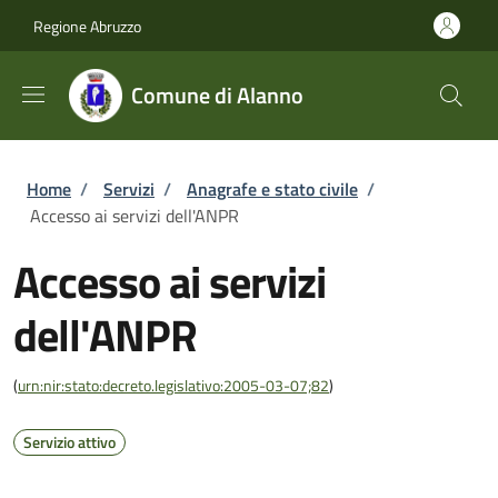
Salta al contenuto principale
Skip to footer content
Regione Abruzzo
Comune di Alanno
Briciole di pane
Home
/
Servizi
/
Anagrafe e stato civile
/
Accesso ai servizi dell'ANPR
Accesso ai servizi
dell'ANPR
(
urn:nir:stato:decreto.legislativo:2005-03-07;82
)
Servizio attivo