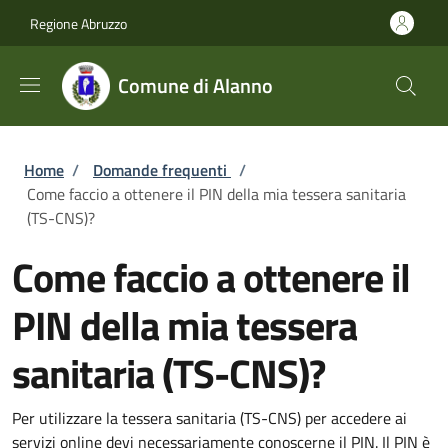
Salta al contenuto principale
Skip to footer content
Regione Abruzzo
Comune di Alanno
Briciole di pane
Home
/
Domande frequenti
/
Come faccio a ottenere il PIN della mia tessera sanitaria
(TS-CNS)?
Come faccio a ottenere il
PIN della mia tessera
sanitaria (TS-CNS)?
Per utilizzare la tessera sanitaria (TS-CNS) per accedere ai
servizi online devi necessariamente conoscerne il PIN. Il PIN è