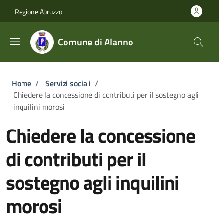
Salta al contenuto principale
Skip to footer content
Regione Abruzzo
Comune di Alanno
Briciole di pane
Home
/
Servizi sociali
/
Chiedere la concessione di contributi per il sostegno agli
inquilini morosi
Chiedere la concessione
di contributi per il
sostegno agli inquilini
morosi