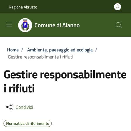
Salta al contenuto principale
Skip to footer content
Regione Abruzzo
Comune di Alanno
Briciole di pane
Home
/
Ambiente, paesaggio ed ecologia
/
Gestire responsabilmente i rifiuti
Gestire responsabilmente
i rifiuti
Condividi
Normativa di riferimento